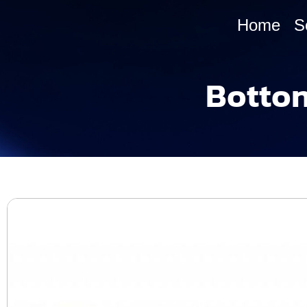
Home
S
Botton