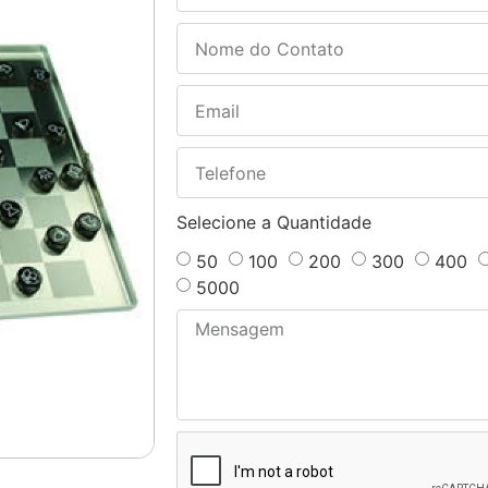
Selecione a Quantidade
50
100
200
300
400
5000