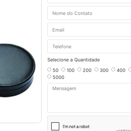
Selecione a Quantidade
50
100
200
300
400
5000